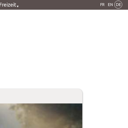
Freizeit
FR
EN
DE
Fahrrad
Wandern
Kanu
Golf
Motorrad
2CV