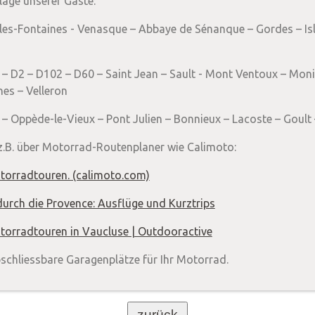
läge unserer Gäste:
-les-Fontaines - Venasque – Abbaye de Sénanque – Gordes – Isl
 – D2 – D102 – D60 – Saint Jean – Sault - Mont Ventoux – Mon
nes – Velleron
 – Oppède-le-Vieux – Pont Julien – Bonnieux – Lacoste – Goult 
z.B. über Motorrad-Routenplaner wie Calimoto:
torradtouren. (calimoto.com)
urch die Provence: Ausflüge und Kurztrips
torradtouren in Vaucluse | Outdooractive
schliessbare Garagenplätze für Ihr Motorrad.
zurück