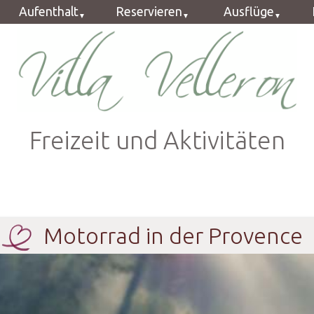
Aufenthalt
Reservieren
Ausflüge
Zimmer
Online buchen
Provence
Ferienwohnung
Preise
Velleron
Abendessen
Geschäftsbedingungen
Formular
Freizeit und Aktivitäten
FAQ
Motorrad in der Provence