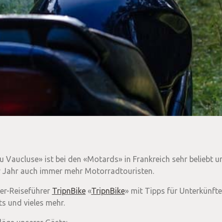
Vaucluse» ist bei den «Motards» in Frankreich sehr beliebt un
für Jahr auch immer mehr Motorradtouristen.
ker-Reiseführer
TripnBike
«
TripnBike
» mit Tipps für Unterkünft
s und vieles mehr.