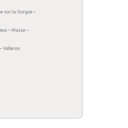
e-sur-la-Sorgue –
ieux – Mazan –
– Velleron